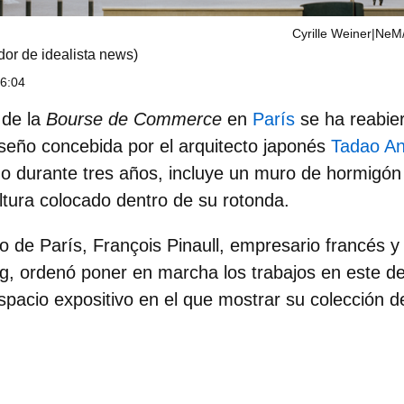
Cyrille Weiner|NeM/
or de idealista news)
 6:04
o de la
Bourse de Commerce
en
París
se ha reabie
iseño concebida por el arquitecto japonés
Tadao A
o durante tres años, incluye un muro de hormigón 
tura colocado dentro de su rotonda.
ro de París, François Pinaull, empresario francés y
ng, ordenó poner en marcha los
trabajos en este de
espacio expositivo en el que mostrar su colección 