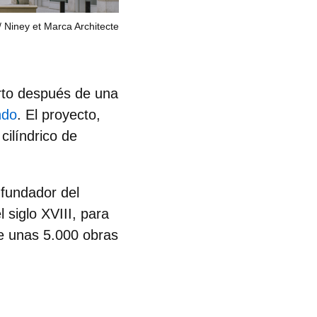
 Niney et Marca Architecte
rto después de
una
ndo
. El proyecto,
cilíndrico de
 fundador del
l siglo XVIII, para
de unas 5.000 obras