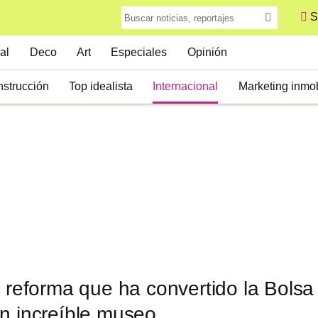
S
al
Deco
Art
Especiales
Opinión
strucción
Top idealista
Internacional
Marketing inmob
a reforma que ha convertido la Bols
un increíble museo