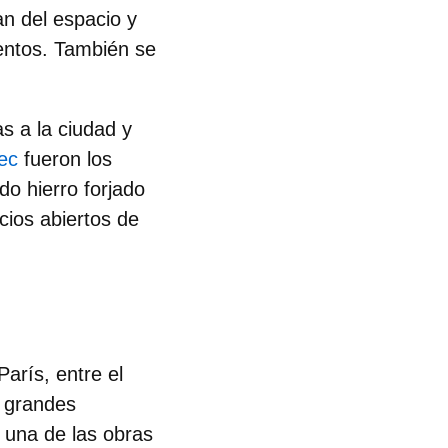
an del espacio y
entos
. También se
as a la ciudad y
ec
fueron los
do hierro forjado
cios abiertos de
arís, entre el
de grandes
o
una de las obras