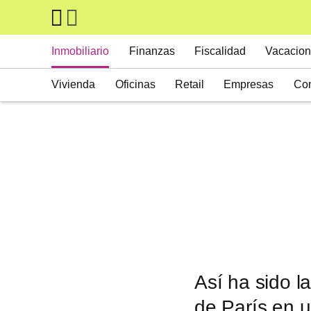
Skip to main content
Main navigation
Inmobiliario
Finanzas
Fiscalidad
Vacacion
Vivienda
Oficinas
Retail
Empresas
Con
Suelos
Activos alternativos
Así ha sido l
de París en 