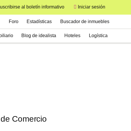
uscribirse al boletín informativo
Iniciar sesión
User
Secondary
Foro
Estadísticas
Buscador de inmuebles
iliario
Blog de idealista
Hoteles
Logística
a de Comercio