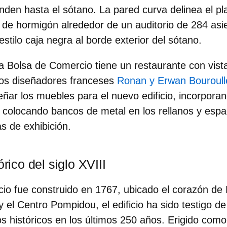
enden hasta el sótano. La pared curva delinea el pl
 de hormigón alrededor de un auditorio de 284 asi
stilo caja negra al borde exterior del sótano.
 la Bolsa de Comercio tiene un restaurante con vist
Los diseñadores franceses
Ronan y Erwan Bouroull
eñar los
muebles para el nuevo edificio
, incorporan
y colocando bancos de metal en los rellanos y espa
as de exhibición.
órico del siglo XVIII
cio fue
construido en 1767, ubicado el corazón de P
y el Centro Pompidou
, el edificio ha sido testigo 
s históricos en los últimos 250 años. Erigido com