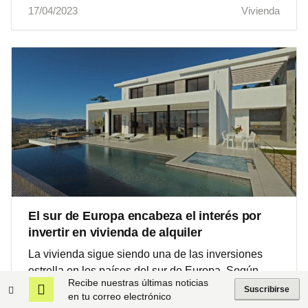
17/04/2023
Vivienda
El sur de Europa encabeza el interés por
invertir en vivienda de alquiler
La vivienda sigue siendo una de las inversiones
estrella en los países del sur de Europa. Según
Recibe nuestras últimas noticias
Masteos, la compañía especializada en inversión
Suscribirse
en tu correo electrónico
en alquiler llave en mano, en España, Portugal e