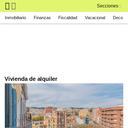
Skip to main content
Secciones
Main navigation
Inmobiliario
Finanzas
Fiscalidad
Vacacional
Deco
Vivienda de alquiler