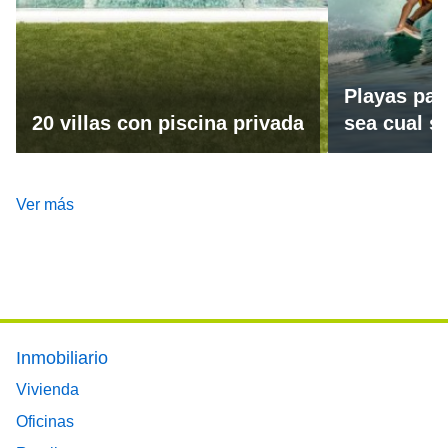
Playas par
20 villas con piscina privada
sea cual se
Ver más
Footer main menu
Inmobiliario
Vivienda
Oficinas