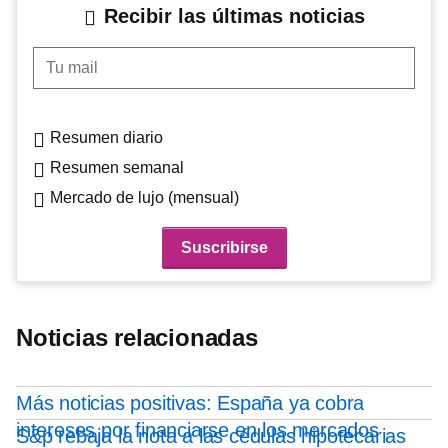
Recibir las últimas noticias
Tu mail
Resumen diario
Resumen semanal
Mercado de lujo (mensual)
Noticias relacionadas
Más noticias positivas: España ya cobra
intereses por financiarse en los mercados
S&p rebaja la nota a las cédulas hipotecarias