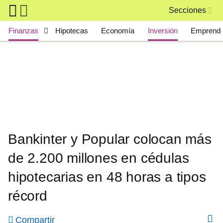
Skip to main content
Secciones
Main navigation
Finanzas
Hipotecas
Economía
Inversión
Emprende
Bankinter y Popular colocan más
de 2.200 millones en cédulas
hipotecarias en 48 horas a tipos
récord
Compartir