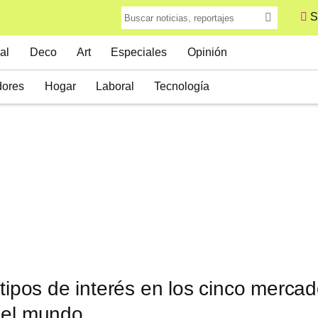
S
al
Deco
Art
Especiales
Opinión
ores
Hogar
Laboral
Tecnología
 tipos de interés en los cinco merca
del mundo