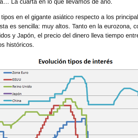
ria…
La cuarta en lo que llevamos de año.
tipos en el gigante asiático respecto a los princip
ta es sencilla:
muy altos
. Tanto en la
eurozona
, 
idos
y
Japón
, el precio del dinero lleva tiempo
entr
s históricos.