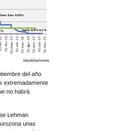
idealista/news
tiembre del año
les extremadamente
que no habrá
ense Lehman
eurozona unas