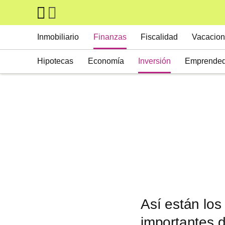
Skip to main content
Main navigation
Inmobiliario
Finanzas
Fiscalidad
Vacacion
Hipotecas
Economía
Inversión
Emprended
Así están los
importantes 