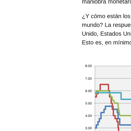
maniobra moneta
¿Y cómo están los 
mundo? La respues
Unido
,
Estados Un
Esto es, en mínimo