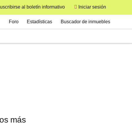
uscribirse al boletín informativo
Iniciar sesión
User
Secondary
Foro
Estadísticas
Buscador de inmuebles
dos más