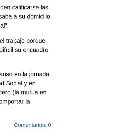
en calificarse las
saba a su domicilio
al"
.
el trabajo porque
ifícil su encuadre
canso en la jornada
d Social y en
cero (la mutua en
omportar la
Comentarios: 0