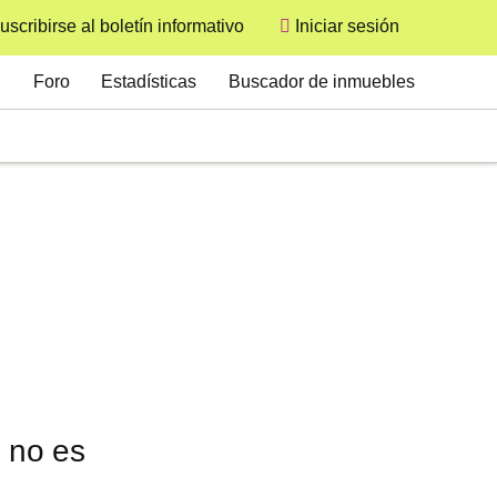
uscribirse al boletín informativo
Iniciar sesión
User
Secondary
Foro
Estadísticas
Buscador de inmuebles
, no es