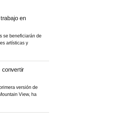
trabajo en
s se beneficiarán de
es artísticas y
 un 17% más que el
recerán a ritmo de
ra al frente de las
 convertir
primera versión de
 Mountain View, ha
turas que en la parte
undo.