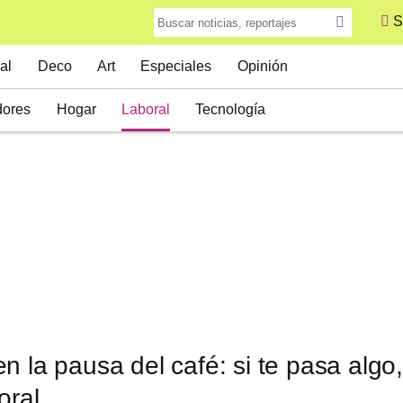
S
al
Deco
Art
Especiales
Opinión
ores
Hogar
Laboral
Tecnología
n la pausa del café: si te pasa algo
oral