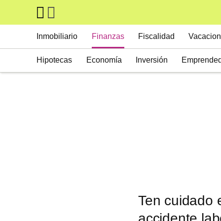
Skip to main content
Main navigation
Inmobiliario
Finanzas
Fiscalidad
Vacacion
Hipotecas
Economía
Inversión
Emprended
Ten cuidado e
accidente lab