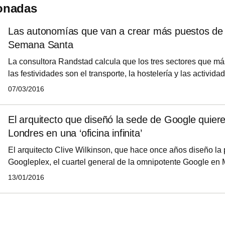
ionadas
Las autonomías que van a crear más puestos de 
Semana Santa
La consultora Randstad calcula que los tres sectores que má
las festividades son el transporte, la hostelería y las actividad
recreativas, en los que se crearán más de 160.000 empleos,
07/03/2016
año pasado. En 15 de las 17 autonomías las contrataciones c
dos dígitos, con La Rioja, Comunidad Valenciana y Extremadu
El arquitecto que diseñó la sede de Google quiere
subidas y Cataluña y Madrid, liderando la contratación total.
Londres en una ‘oficina infinita’
El arquitecto Clive Wilkinson, que hace once años diseño la 
Googleplex, el cuartel general de la omnipotente Google en
imaginado cómo sería Londres si fuera una ciudad con dos al
13/01/2016
superior tuviera el espacio de ‘coworking’ más grande del m