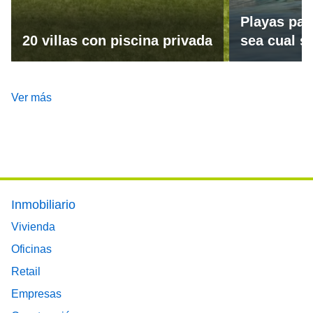
Playas par
20 villas con piscina privada
sea cual se
Ver más
Footer main menu
Inmobiliario
Vivienda
Oficinas
Retail
Empresas