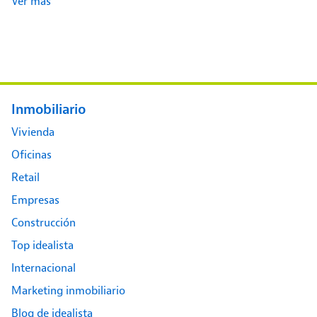
Ver más
Footer main menu
Inmobiliario
Vivienda
Oficinas
Retail
Empresas
Construcción
Top idealista
Internacional
Marketing inmobiliario
Blog de idealista