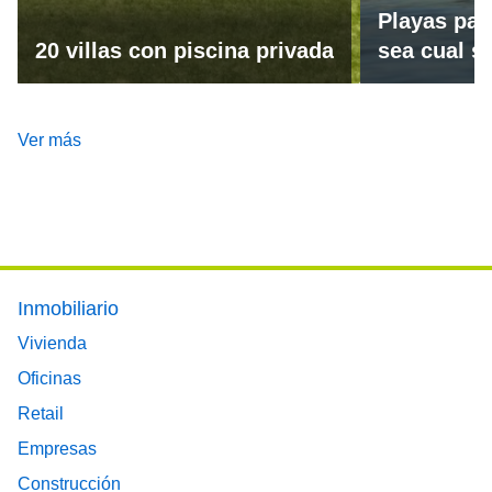
Playas par
20 villas con piscina privada
sea cual se
Ver más
Footer main menu
Inmobiliario
Vivienda
Oficinas
Retail
Empresas
Construcción