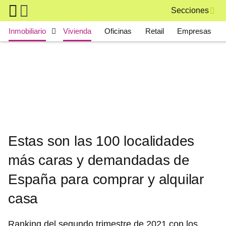
Skip to main content
Secciones
Main navigation
Inmobiliario
Vivienda
Oficinas
Retail
Empresas
Estas son las 100 localidades
más caras y demandadas de
España para comprar y alquilar
casa
Ranking del segundo trimestre de 2021 con los