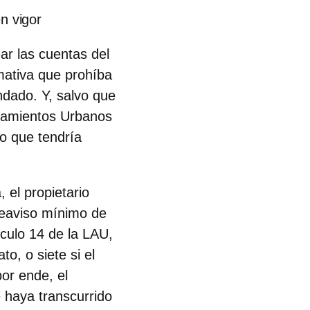
en vigor
ear las cuentas del
mativa que prohíba
ndado. Y, salvo que
ndamientos Urbanos
lo que tendría
 el propietario
reaviso mínimo de
ículo 14 de la LAU,
o, o siete si el
por ende, el
 haya transcurrido