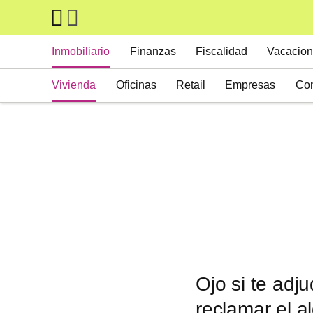
Skip to main content
Main navigation
Inmobiliario
Finanzas
Fiscalidad
Vacacion
Vivienda
Oficinas
Retail
Empresas
Con
Suelos
Activos alternativos
Ojo si te adj
reclamar el a