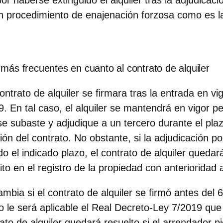
r haberse extinguido el alquiler tras la adjudicaci
n procedimiento de enajenación forzosa como es l
más frecuentes en cuanto al contrato de alquiler
ontrato de alquiler se firmara tras la entrada en vi
. En tal caso, el alquiler se mantendrá en vigor p
 se subaste y adjudique a un tercero durante el pla
ón del contrato. No obstante, si la adjudicación p
do el indicado plazo, el contrato de alquiler quedar
ito en el registro de la propiedad con anterioridad 
ambia si el contrato de alquiler se firmó antes del
o le será aplicable el Real Decreto-Ley 7/2019 que 
ato de alquiler quedará resuelto si el arrendador p