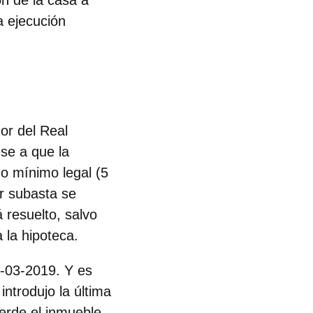
ón de la casa a
a ejecución
gor del Real
ese a que la
zo mínimo legal (5
or subasta se
á resuelto, salvo
a la hipoteca.
 6-03-2019. Y es
introdujo la última
ierde el inmueble