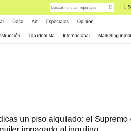
S
al
Deco
Art
Especiales
Opinión
strucción
Top idealista
Internacional
Marketing inmob
udicas un piso alquilado: el Supremo
lquiler impagado al inquilino