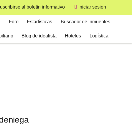
uscribirse al boletín informativo
Iniciar sesión
User
Secondary
Foro
Estadísticas
Buscador de inmuebles
iliario
Blog de idealista
Hoteles
Logística
 deniega