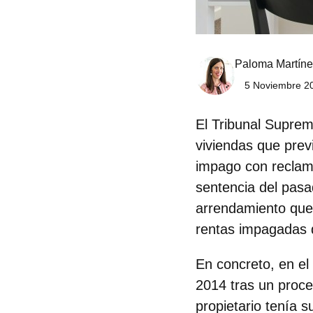
Paloma Martíne
5 Noviembre 20
El
Tribunal Supre
viviendas que pre
impago con reclam
sentencia del pasa
arrendamiento qued
rentas impagadas d
En concreto, en el
2014 tras un proced
propietario tenía s