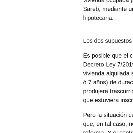
vivienda ocupada po
Sareb, mediante u
hipotecaria.
Los dos supuestos 
Es posible que el c
Decreto-Ley 7/2019
vivienda alquilada
ó 7 años) de duraci
produjera trascurri
que estuviera inscr
Pero la situación c
que, en tal caso, n
reforma. Y el contr