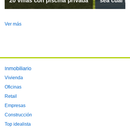
20 villas con piscina privada
sea cual se
Ver más
Footer main menu
Inmobiliario
Vivienda
Oficinas
Retail
Empresas
Construcción
Top idealista