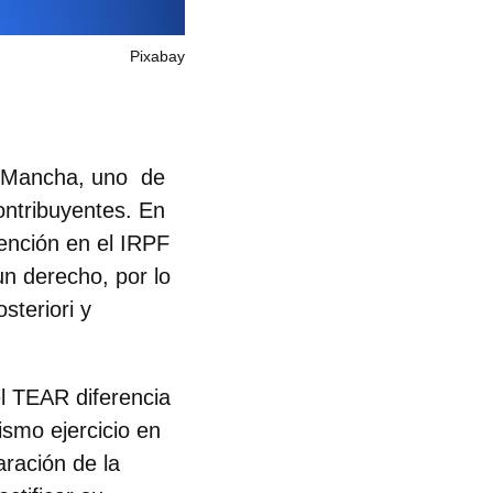
Pixabay
a Mancha
, uno de
contribuyentes. En
ención en el IRPF
un derecho, por lo
steriori y
l TEAR diferencia
ismo ejercicio en
aración de la