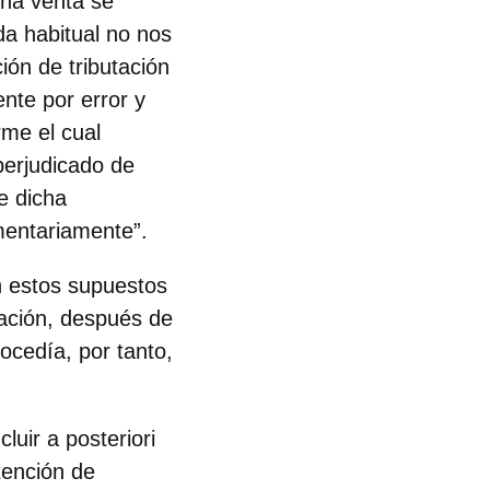
cha venta se
da habitual no nos
ón de tributación
nte por error y
rme el cual
perjudicado de
de dicha
mentariamente”.
n estos supuestos
tación, después de
ocedía, por tanto,
luir a posteriori
tención de