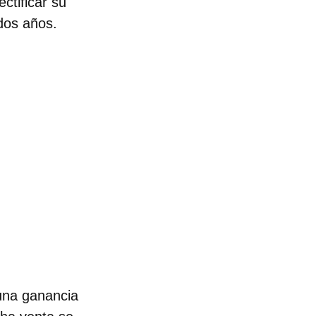
ctificar su
 dos años.
 una ganancia