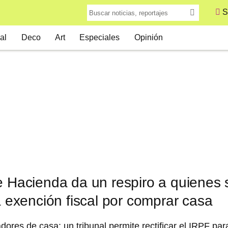
S
al
Deco
Art
Especiales
Opinión
e Hacienda da un respiro a quienes
la exención fiscal por comprar casa
ores de casa: un tribunal permite rectificar el IRPF para