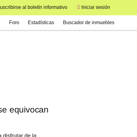
uscribirse al boletín informativo
Iniciar sesión
User
Secondary
Foro
Estadísticas
Buscador de inmuebles
 se equivocan
 disfrutar de la