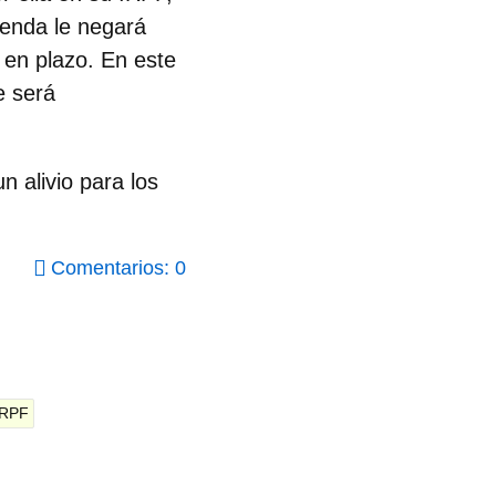
ienda le negará
a en plazo. En este
e será
 alivio para los
Comentarios: 0
IRPF