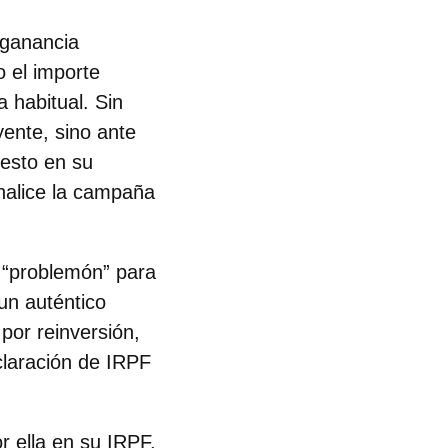
 ganancia
o el importe
 habitual. Sin
ente, sino ante
iesto en su
inalice la campaña
n “problemón” para
un auténtico
por reinversión,
claración de IRPF
r ella en su IRPF,