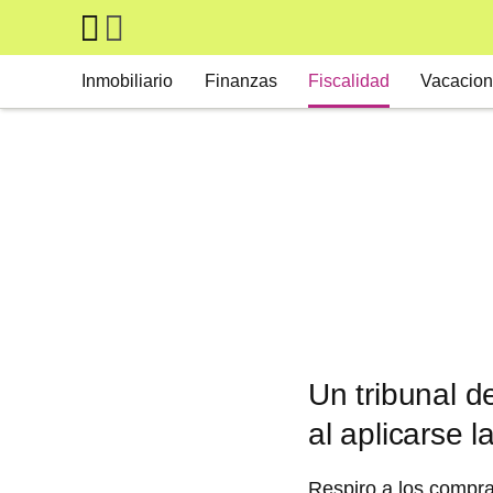
Skip to main content
Main navigation
Inmobiliario
Finanzas
Fiscalidad
Vacacion
Un tribunal d
al aplicarse 
Respiro a los comprad