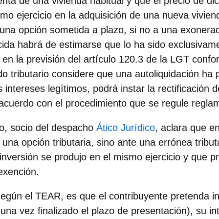
enta de una vivienda habitual y que el precio de di
smo ejercicio en la adquisición de una nueva vivien
na opción sometida a plazo, si no a una exoneraci
cida habrá de estimarse que lo ha sido exclusivame
 en la previsión del artículo 120.3 de la LGT confo
o tributario considere que una autoliquidación ha 
intereses legítimos, podrá instar la rectificación 
 acuerdo con el procedimiento que se regule regla
o
, socio del despacho
Ático Jurídico
, aclara que e
una opción tributaria
, sino ante una errónea tribu
inversión se produjo en el mismo ejercicio y que pr
 exención.
según el TEAR, es que el contribuyente pretenda inc
una vez finalizado el plazo de presentación), su in