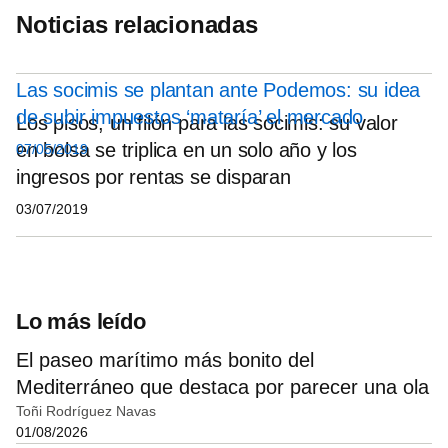
Noticias relacionadas
Las socimis se plantan ante Podemos: su idea
de subir impuestos ‘mataría’ el mercado
Los pisos, un filón para las socimis: su valor
en bolsa se triplica en un solo año y los
07/05/2019
ingresos por rentas se disparan
03/07/2019
Lo más leído
El paseo marítimo más bonito del
Mediterráneo que destaca por parecer una ola
Toñi Rodríguez Navas
01/08/2026