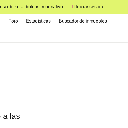
uscribirse al boletín informativo
Iniciar sesión
User
Secondary
Foro
Estadísticas
Buscador de inmuebles
 a las