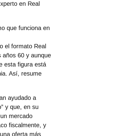
experto en Real
mo que funciona en
jo el formato
Real
s años 60 y aunque
 esta figura está
ia. Así, resume
han ayudado a
o” y que, en su
r un mercado
co fiscalmente, y
 una oferta más