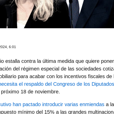
024, 6:01
rio estalla contra la última medida que quiere pone
nación del régimen especial de las
sociedades cotiz
biliario
para acabar con los incentivos fiscales de
necesita el respaldo del Congreso de los Diputado
l próximo 18 de noviembre.
cutivo han pactado introducir varias enmiendas
a la
impuesto mínimo del 15% a las grandes multinacion