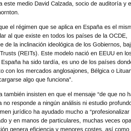
 a este medio
David Calzada, socio de auditoría y 
hornton.
que el régimen que se aplica en España es el mis
lar al que
existe en todos los países de la OCDE
,
 de la inclinación ideológica de los Gobiernos, ba
Trusts (REITs)
. Este modelo nació en EEUU en lo
 España ha sido tardía, es uno de los países donde
o con los mercados anglosajones, Bélgica o Lituan
cargarse algo que funciona”.
a también insisten en que el mensaje “de que no 
da no responde a ningún análisis ni estudio profund
gimen jurídico ha ayudado mucho a “profesionaliza
ado y en manos de particulares, muchas veces opa
ción genera eficiencia y menores costes, así como