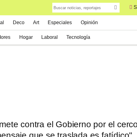
S
al
Deco
Art
Especiales
Opinión
ores
Hogar
Laboral
Tecnología
emete contra el Gobierno por el cerco
mensaje que se traslada es fatídico"