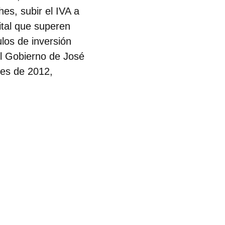
es, subir el IVA a
pital que superen
ulos de inversión
el Gobierno de José
les de 2012,