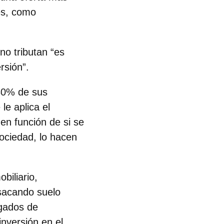
es, como
no tributan “es
rsión”.
 80% de sus
le aplica el
en función de si se
sociedad, lo hacen
biliario,
 sacando suelo
rgados de
inversión en el