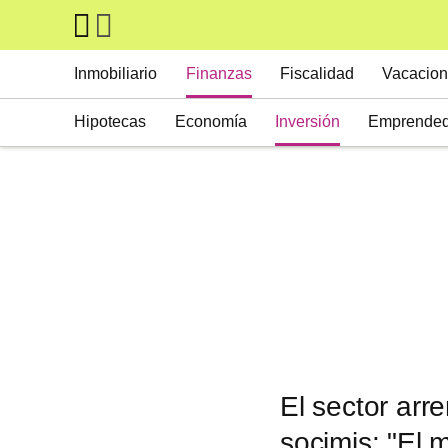
Skip to main content
Main navigation
Inmobiliario
Finanzas
Fiscalidad
Vacacion
Hipotecas
Economía
Inversión
Emprended
El sector arr
socimis: "El 