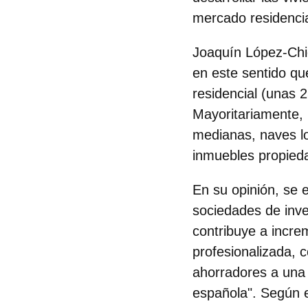
mercado residenci
Joaquín López-Chic
en este sentido qu
residencial (unas 2
Mayoritariamente, 
medianas, naves lo
inmuebles propieda
En su opinión, s
e 
sociedades de inve
contribuye a incre
profesionalizada, c
ahorradores a una 
española". Según el