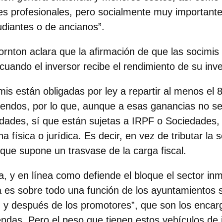
res profesionales, pero socialmente muy important
udiantes o de ancianos”.
nton aclara que la afirmación de que las socimis 
cuando el inversor recibe el rendimiento de su inve
mis están obligadas por ley a repartir al menos el
dendos, por lo que, aunque a esas ganancias no se 
ades, sí que están sujetas a IRPF o Sociedades, 
a física o jurídica. Es decir,
en vez de tributar la 
 que supone un trasvase de la carga fiscal.
, y en línea como defiende el bloque el sector inmo
a es sobre todo una función de los ayuntamientos
, y después de los promotores”, que son los enca
iendas. Pero el peso que tienen estos vehículos de 