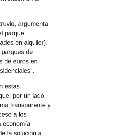
truvio
, argumenta
el parque
ades en alquiler).
, parques de
es de euros en
sidenciales".
en estas
que, por un lado,
orma transparente y
ceso a los
la economía
de la solución
a