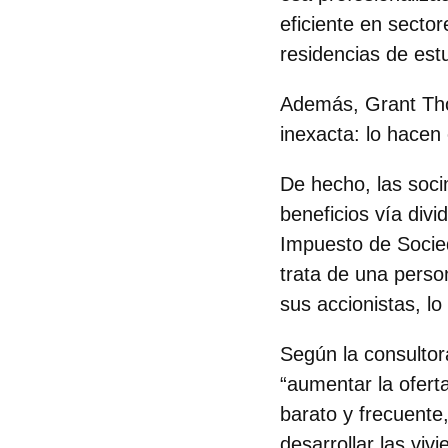
eficiente en secto
residencias de est
Además, Grant Thor
inexacta: lo hacen 
De hecho, las soci
beneficios vía divi
Impuesto de Socied
trata de una person
sus accionistas,
lo
Según la consultora
“aumentar la ofert
barato y frecuente
desarrollar las viv