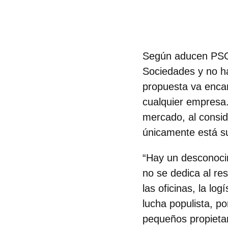
Según aducen PSO
Sociedades y no ha
propuesta va enca
cualquier empresa.
mercado, al consid
únicamente está s
“Hay un desconocim
no se dedica al re
las oficinas, la lo
lucha populista, p
pequeños propietar