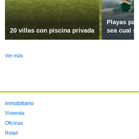
Playas par
20 villas con piscina privada
sea cual se
Ver más
Footer main menu
Inmobiliario
Vivienda
Oficinas
Retail