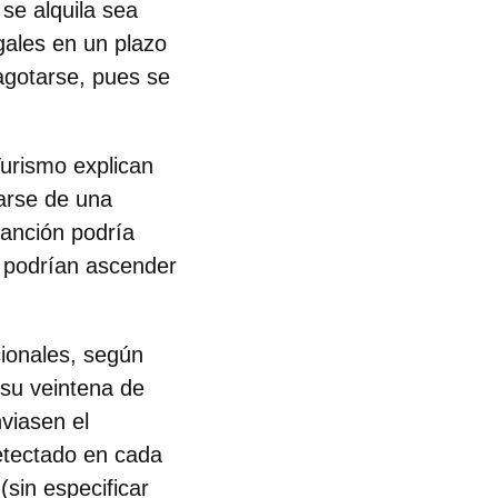
se alquila sea
egales
en un plazo
agotarse, pues se
Turismo explican
tarse de una
sanción podría
s podrían ascender
cionales, según
 su veintena de
viasen el
detectado en cada
sin especificar