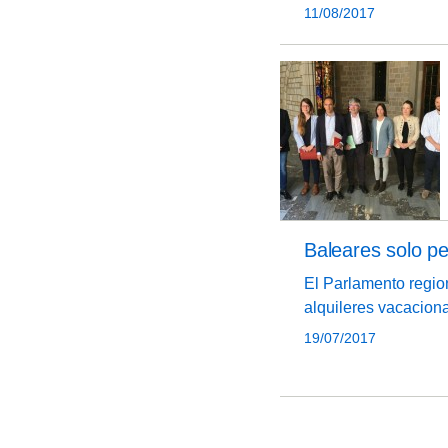
semestre de 2016 y 
11/08/2017
esperaban 18,5 mill
Baleares solo per
El Parlamento region
alquileres vacaciona
vivienda habitual a 
19/07/2017
euros a los propieta
licencias.