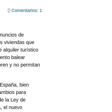
Comentarios: 1
anuncios de
as viviendas que
alquiler turístico
mento balear
oren y no permitan
 España, bien
cambios para
de la
Ley de
a, el nuevo