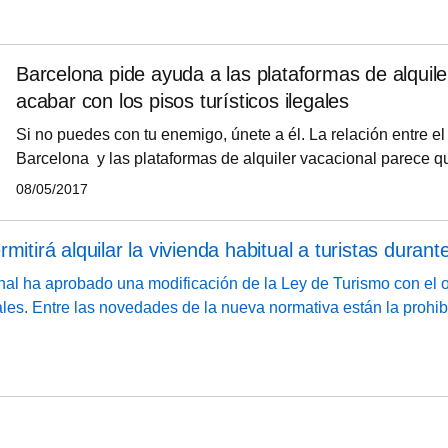
que incluso supera a lo presupuestado para el conjunto del ejer
ones de euros.
Barcelona pide ayuda a las plataformas de alquile
acabar con los pisos turísticos ilegales
Si no puedes con tu enemigo, únete a él. La relación entre e
Barcelona y las plataformas de alquiler vacacional parece q
una mesa de trabajo conjunta para combatir la oferta ilegal de
08/05/2017
Ayer se celebró la primera de muchas reuniones para encon
que garanticen un modelo de turismo sostenible y sirvió para
mitirá alquilar la vivienda habitual a turistas durant
Consistorio la oferta de HomeAway, Booking, TripAdvisor, Ap
al ha aprobado una modificación de la Ley de Turismo con el ob
les. Entre las novedades de la nueva normativa están la prohib
los turistas durante más de 60 días al año, la imposición de mul
rios que no regulen el alquiler y una moratoria de un año en la