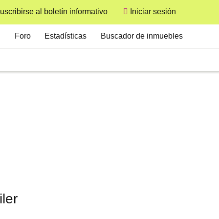
uscribirse al boletín informativo
Iniciar sesión
User
Secondary
Foro
Estadísticas
Buscador de inmuebles
ler