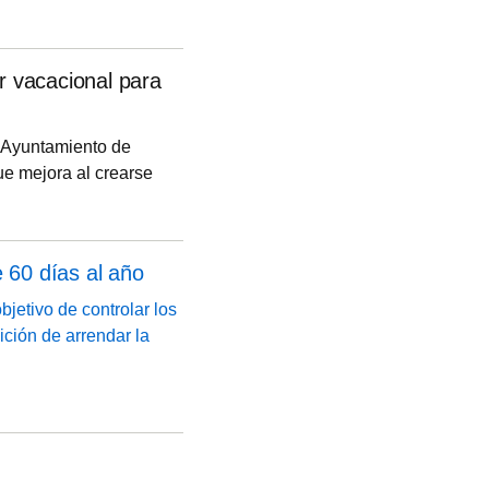
cicio. Hasta ahora se
r vacacional para
l Ayuntamiento de
ue mejora al crearse
 pisos turísticos.
trar los mecanismos
 avalar desde el
e 60 días al año
artur y Rentalia.
jetivo de controlar los
ición de arrendar la
tas de hasta 40.000
 concesión de nuevas