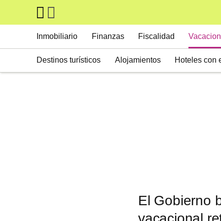
Skip to main content
Main navigation
Inmobiliario
Finanzas
Fiscalidad
Vacacion
Destinos turísticos
Alojamientos
Hoteles con 
El Gobierno b
vacacional ret