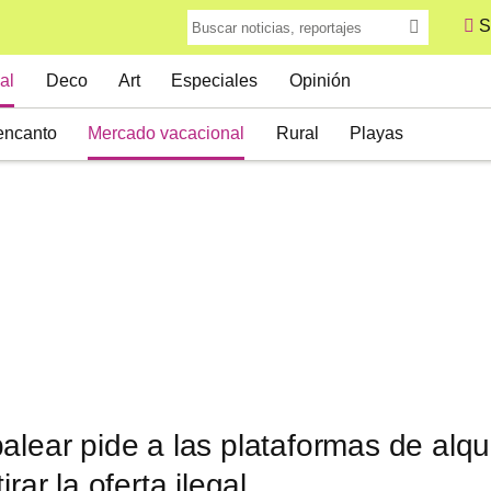
S
al
Deco
Art
Especiales
Opinión
encanto
Mercado vacacional
Rural
Playas
alear pide a las plataformas de alqui
irar la oferta ilegal