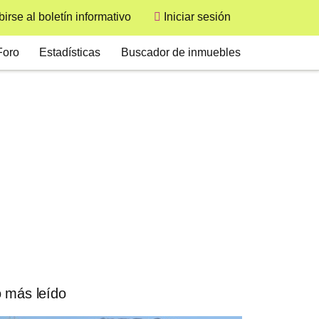
User
birse al boletín informativo
Iniciar sesión
econdary
Foro
Estadísticas
Buscador de inmuebles
 más leído