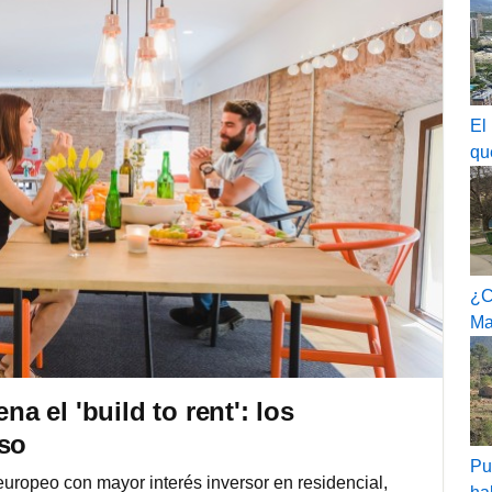
El
qu
¿C
Ma
na el 'build to rent': los
iso
Pu
ropeo con mayor interés inversor en residencial,