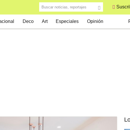
Buscar noticias, reportajes
Suscri
S
acional
Deco
Art
Especiales
Opinión
Lo