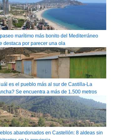
 paseo marítimo más bonito del Mediterráneo
e destaca por parecer una ola
uál es el pueblo más al sur de Castilla-La
ncha? Se encuentra a más de 1.500 metros
eblos abandonados en Castellón: 8 aldeas sin