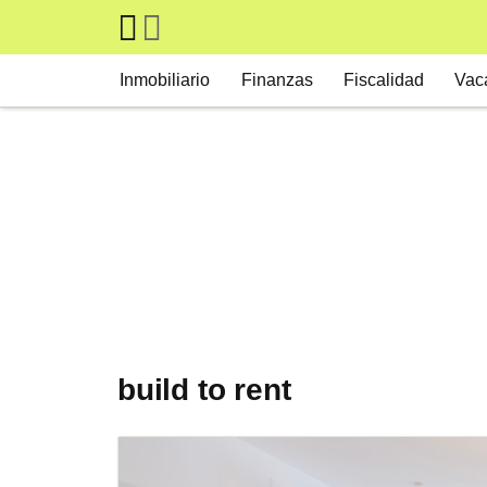
Skip to main content
Main navigation
Inmobiliario
Finanzas
Fiscalidad
Vac
build to rent